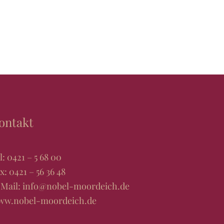
ontakt
l:
0421 – 5 68 00
x: 0421 – 56 36 48
Mail:
info@nobel-moordeich.de
ww.nobel-moordeich.de