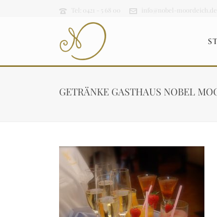
Tel: 0421 - 5 68 00
info@nobel-moordeich.de
S
GETRÄNKE GASTHAUS NOBEL MO