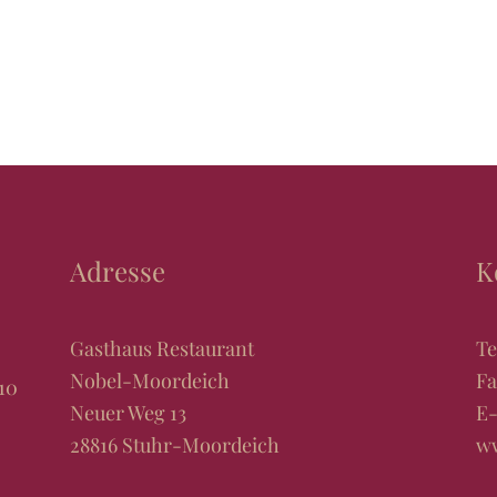
Adresse
K
Gasthaus Restaurant
Te
Nobel-Moordeich
Fa
10
Neuer Weg 13
E-
28816 Stuhr-Moordeich
w