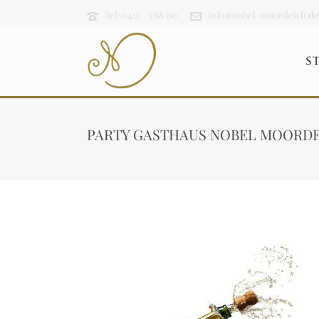
Tel: 0421 - 5 68 00
info@nobel-moordeich.de
S
PARTY GASTHAUS NOBEL MOORD