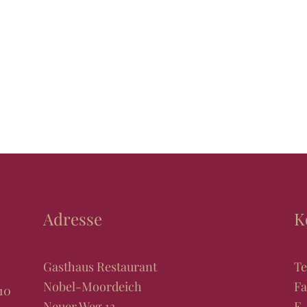
Adresse
K
Gasthaus Restaurant
Te
Nobel-Moordeich
Fa
10
Neuer Weg 13
E-