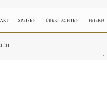
TART
SPEISEN
ÜBERNACHTEN
FEIERN
EICH
STARTSEITE
»
P