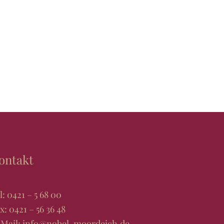
ontakt
l:
0421 – 5 68 00
x: 0421 – 56 36 48
Mail:
info@nobel-moordeich.de